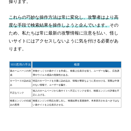
操ります。
これらの巧妙な操作方法は常に変化し、攻撃者はより高
度な手段で検索結果を操作しようと企んでいます。
その
ため、私たちは常に最新の攻撃情報に注意を払い、怪し
いサイトにはアクセスしないように気を付ける必要があ
ります。
SEO悪用の手法
概要
偽ホームページの作
本物そっくりの偽サイトを作成し、検索上位表示を狙う。ユーザーを騙し、広告誘
成
導やウイルス感染の危険性がある。
キーワードの詰め込
特定のキーワードを大量に詰め込み、情報が豊富なように見せかける。実際は中身
み
のない情報で、ユーザーを騙す。
他人のホームページから偽サイトへ不正にリンクを張り、検索エンジンの評価を不
不正なリンク
正に上げる。
検索エンジンの仕組
検索エンジンの弱点を探し出し、検索結果を直接操作。本来表示されるべきではな
みの悪用
い偽サイトを上位表示させる。