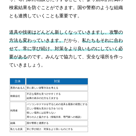
検索結果を防ぐことができます。国や警察のような組織
とも連携していくことも重要です。
道具や技術はどんどん新しくなっていきますし、攻撃の
方法も変わっていきます。
だから、
私たちもそれに合わ
せて、常に学び続け、対策をより良いものにしていく必
要がある
のです。みんなで協力して、安全な場所を作っ
ていきましょう。
主体
対策
悪意のある人
常に新しい攻撃方法を考える
不正な場所を見つけやすくする
検索会社
結果の表示の仕方を工夫する
パソコンやスマホを守るための道具を最新の状態にする
正しい情報を見分ける力をつける
利用者
怪しい場所には近寄らない
周りの人と協力する（情報共有、専門家への相談）
組織
国や警察と連携する
私たち全員
常に学び続け、対策をより良いものにする