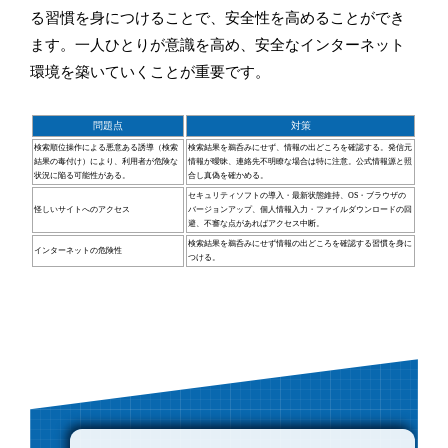
る習慣を身につけることで、安全性を高めることができ
ます。一人ひとりが意識を高め、安全なインターネット
環境を築いていくことが重要です。
問題点
対策
検索順位操作による悪意ある誘導（検索
検索結果を鵜呑みにせず、情報の出どころを確認する。発信元
結果の毒付け）により、利用者が危険な
情報が曖昧、連絡先不明瞭な場合は特に注意。公式情報源と照
状況に陥る可能性がある。
合し真偽を確かめる。
セキュリティソフトの導入・最新状態維持、OS・ブラウザの
怪しいサイトへのアクセス
バージョンアップ、個人情報入力・ファイルダウンロードの回
避、不審な点があればアクセス中断。
検索結果を鵜呑みにせず情報の出どころを確認する習慣を身に
インターネットの危険性
つける。