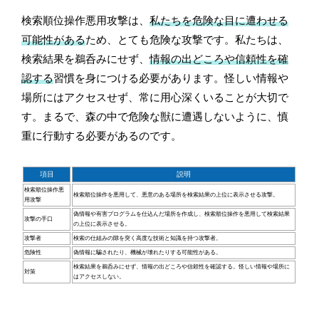
検索順位操作悪用攻撃は、
私たちを危険な目に遭わせる
可能性がある
ため、とても危険な攻撃です。私たちは、
検索結果を鵜呑みにせず、
情報の出どころや信頼性を確
認する
習慣を身につける必要があります。怪しい情報や
場所にはアクセスせず、常に用心深くいることが大切で
す。まるで、森の中で危険な獣に遭遇しないように、慎
重に行動する必要があるのです。
項目
説明
検索順位操作悪
検索順位操作を悪用して、悪意のある場所を検索結果の上位に表示させる攻撃。
用攻撃
偽情報や有害プログラムを仕込んだ場所を作成し、検索順位操作を悪用して検索結果
攻撃の手口
の上位に表示させる。
攻撃者
検索の仕組みの隙を突く高度な技術と知識を持つ攻撃者。
危険性
偽情報に騙されたり、機械が壊れたりする可能性がある。
検索結果を鵜呑みにせず、情報の出どころや信頼性を確認する。怪しい情報や場所に
対策
はアクセスしない。