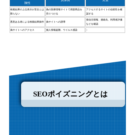
具体例
対策
険性
検索結果の上位表示が安全とは
偽の医療情報サイトで高額商品を
アクセスするサイトの信頼性を確
限らない
売りつける
認する
発信元情報、連絡先、利用者評価
悪意ある者による検索結果操作
偽サイトへの誘導
などを確認
偽サイトへのアクセス
個人情報盗難、ウイルス感染
–
SEOポイズニングとは