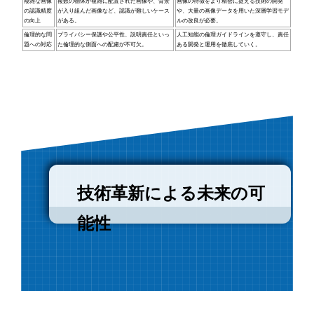
複雑な画像
複数の物体が複雑に配置された画像や、背景
画像の特徴をより精密に捉える技術の開発
の認識精度
が入り組んだ画像など、認識が難しいケース
や、大量の画像データを用いた深層学習モデ
の向上
がある。
ルの改良が必要。
倫理的な問
プライバシー保護や公平性、説明責任といっ
人工知能の倫理ガイドラインを遵守し、責任
題への対応
た倫理的な側面への配慮が不可欠。
ある開発と運用を徹底していく。
技術革新による未来の可
能性