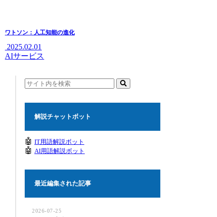
ワトソン：人工知能の進化
2025.02.01
AIサービス
解説チャットボット
🤖
IT用語解説ボット
🤖
AI用語解説ボット
最近編集された記事
2026-07-25