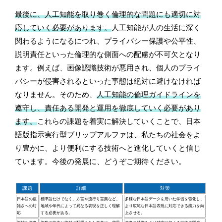
最後に、人工知能を取り巻く倫理的な問題にも適切に対
応していく必要があります。
人工知能が人の生活に深く
関わるようになるにつれ、プライバシー保護や公平性、
説明責任といった倫理的な側面への配慮が不可欠となり
ます。例えば、画像認識技術が悪用され、個人のプライ
バシーが侵害されるといった事態は絶対に避けなければ
なりません。そのため、
人工知能の倫理ガイドラインを
遵守し、責任ある開発と運用を徹底していく必要があり
ます。
これらの課題を着実に解決していくことで、日本
語版指示実行型ブリップアルファは、私たちの社会をよ
り豊かに、より便利にする技術へと進化していくと信じ
ています。今後の発展に、どうぞご期待ください。
課題
詳細
対策
日本語の複
標準語だけでなく、方言や流行り言葉など、
多様な日本語データを用いた学習を強化し、
雑さへの対
地域や年代によって異なる表現を正しく理解
より広範な日本語表現に対応できる能力を向
応
する必要がある。
上させる。