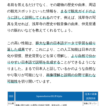
名前を答えるだけでなく、その建物の歴史や由来、周辺
の観光スポットといった情報を、
まるで観光ガイドのよ
うに詳しく説明してくれる
のです。例えば、浅草寺の写
真を見せれば、浅草寺の歴史や観音像の由来、仲見世通
りの賑わいなどを教えてくれるでしょう。
この高い性能は、
膨大な量の日本語データで学習を繰り
返した成果
です。これにより、この人工知能は日本の文
化や習慣、歴史背景などを深く理解し、
より自然で分か
りやすい日本語で説明を生成する
ことができるようにな
りました。まるで日本人と話しているかのような自然な
やり取りが可能になり、
画像理解と説明の分野で新たな
可能性
を切り開いています。
従来の画像
項目
JapaneseInstructBLIPAlpha
認識技術
主な機
画像に写ってい
画像に関する様々な質問に日本語で回答、状況を詳しく説明