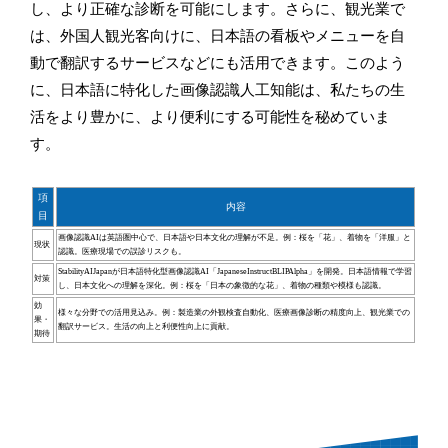
し、より正確な診断を可能にします。さらに、観光業で
は、外国人観光客向けに、日本語の看板やメニューを自
動で翻訳するサービスなどにも活用できます。このよう
に、日本語に特化した画像認識人工知能は、私たちの生
活をより豊かに、より便利にする可能性を秘めていま
す。
項
内容
目
画像認識AIは英語圏中心で、日本語や日本文化の理解が不足。例：桜を「花」、着物を「洋服」と
現状
認識。医療現場での誤診リスクも。
StabilityAIJapanが日本語特化型画像認識AI「JapaneseInstructBLIPAlpha」を開発。日本語情報で学習
対策
し、日本文化への理解を深化。例：桜を「日本の象徴的な花」、着物の種類や模様も認識。
効
様々な分野での活用見込み。例：製造業の外観検査自動化、医療画像診断の精度向上、観光業での
果・
翻訳サービス。生活の向上と利便性向上に貢献。
期待