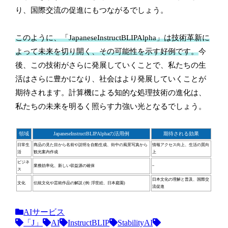
り、国際交流の促進にもつながるでしょう。
このように、「JapaneseInstructBLIPAlpha」は技術革新に
よって未来を切り開く、その可能性を示す好例です。
今
後、この技術がさらに発展していくことで、私たちの生
活はさらに豊かになり、社会はより発展していくことが
期待されます。計算機による知的な処理技術の進化は、
私たちの未来を明るく照らす力強い光となるでしょう。
領域
JapaneseInstructBLIPAlphaの活用例
期待される効果
日常生
商品の見た目から名前や説明を自動生成、街中の風景写真から
情報アクセス向上、生活の質向
活
観光案内作成
上
ビジネ
業務効率化、新しい収益源の確保
–
ス
日本文化の理解と普及、国際交
文化
伝統文化や芸術作品の解説 (例: 浮世絵、日本庭園)
流促進
AIサービス
「J」
AI
InstructBLIP
StabilityAI