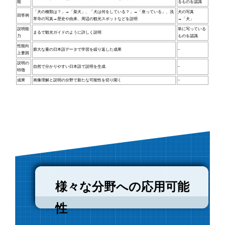
能
るものを認識
「犬の種類は？」→「柴犬」、「犬は何をしている？」→「座っている」、浅
犬の写真
回答例
草寺の写真→歴史や由来、周辺の観光スポットなどを説明
→「犬」
説明能
単に写っている
まるで観光ガイドのように詳しく説明
力
ものを認識
性能向
膨大な量の日本語データで学習を繰り返した成果
–
上要因
説明の
自然で分かりやすい日本語で説明を生成
–
特徴
成果
画像理解と説明の分野で新たな可能性を切り開く
–
様々な分野への応用可能
性