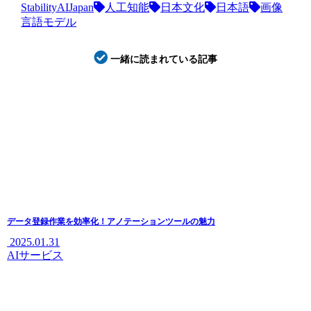
StabilityAIJapan
人工知能
日本文化
日本語
画像
言語モデル
一緒に読まれている記事
データ登録作業を効率化！アノテーションツールの魅力
2025.01.31
AIサービス