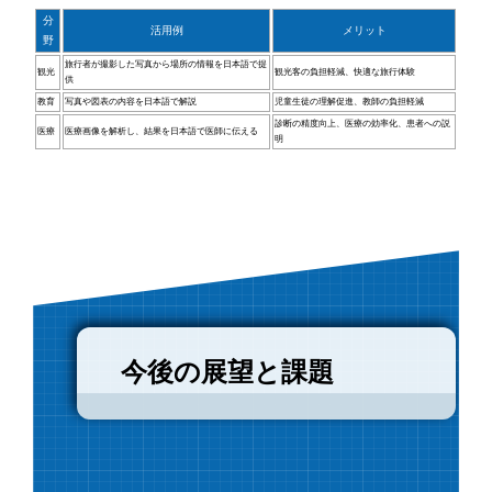
分
活用例
メリット
野
旅行者が撮影した写真から場所の情報を日本語で提
観光
観光客の負担軽減、快適な旅行体験
供
教育
写真や図表の内容を日本語で解説
児童生徒の理解促進、教師の負担軽減
診断の精度向上、医療の効率化、患者への説
医療
医療画像を解析し、結果を日本語で医師に伝える
明
今後の展望と課題