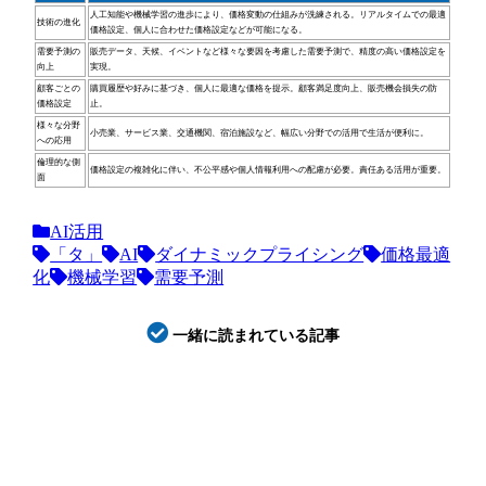
人工知能や機械学習の進歩により、価格変動の仕組みが洗練される。リアルタイムでの最適
技術の進化
価格設定、個人に合わせた価格設定などが可能になる。
需要予測の
販売データ、天候、イベントなど様々な要因を考慮した需要予測で、精度の高い価格設定を
向上
実現。
顧客ごとの
購買履歴や好みに基づき、個人に最適な価格を提示。顧客満足度向上、販売機会損失の防
価格設定
止。
様々な分野
小売業、サービス業、交通機関、宿泊施設など、幅広い分野での活用で生活が便利に。
への応用
倫理的な側
価格設定の複雑化に伴い、不公平感や個人情報利用への配慮が必要。責任ある活用が重要。
面
AI活用
「タ」
AI
ダイナミックプライシング
価格最適
化
機械学習
需要予測
一緒に読まれている記事