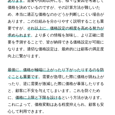
あります
。需要や供給以外にも、様々な要因を考慮して
価格を決めているのですが、その計算方法が難しいた
め、本当に適正な価格なのかどうか判断しにくい場合が
あります。この仕組みを分かりやすく説明することも重
要ですが、
それ以上に、価格設定の精度を高める努力が
求められます
。より多くの情報を加味し、より正確に需
要を予測することで、皆が納得できる価格設定が可能に
なります。適切な価格設定は、最終的には顧客の満足度
向上に繋がります。
最後に、価格が極端に上がったり下がったりするのを防
ぐことも重要です
。需要が急増した際に価格が跳ね上が
ったり、逆に需要が激減した際に価格が暴落したりする
と、顧客に不安を与えてしまいます。これを防ぐため
に、
価格に上限と下限を設ける
という方法があります。
これによって、価格変動はある程度抑えられ、顧客も安
心して利用できます。