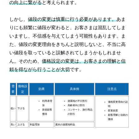
の向上に繋がる
と考えられます。
しかし、
値段の変更は慎重に行う必要があります。
あま
りにも頻繁に値段が変わると、お客さまは混乱してしま
いますし、不信感を与えてしまう可能性もあります。ま
た、値段の変更理由をきちんと説明しないと、不当に高
い値段を取っていると誤解されてしまうかもしれませ
ん。そのため、
価格設定の変更は、お客さまの理解と信
頼を得ながら行うことが大切
です。
需
価格設
効果
具体例
注意点
要
定
利用者増
遊園地の平日割引
価格変更理由の説
加
高齢者向け割引
明
低い
下げる
新規顧客
コンサート、旅行商品
変更頻度
獲得
の割引
顧客理解と信頼の
獲得
高い
上げる
利益増加
週末の遊園地料金