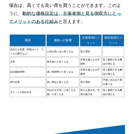
場合は、高くても良い席を買うことができます。このよ
うに、
動的な価格設定は、主催者側と見る側双方にとっ
てメリットのある仕組み
と言えます。
主催者側のメ
観戦者側のメ
要因
価格への影響
リット
リット
試合の人気度（対戦カード、チ
人気が高いほど高くなる
収入増加
–
ームの調子など）
空席を減らせる可
安く観戦できる機
天気
悪天候だと安くなる
能性
会が増える
空席を減らせる可
安く観戦できる機
試合開始時間
遅い時間帯だと安くなる
能性
会が増える
予算に合わせて席
席の位置
良い席ほど高くなる
収入増加
を選べる
売れ行きが良いと高くなる、
収入を最大化、空
安く観戦できる機
チケットの売れ行き
悪いと安くなる
席を最小化
会が増える